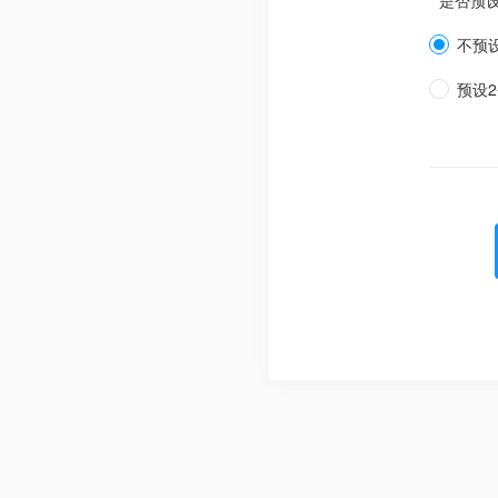
* 是否预
不预
预设